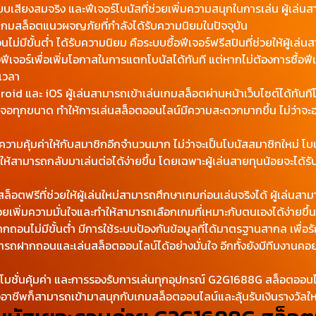
เสียงสมจริง และฟีเจอร์โบนัสที่ช่วยเพิ่มความสนุกในการเล่น ผู้เล่นส
อเกมสล็อตแนวผจญภัยที่กำลังได้รับความนิยมในปัจจุบัน
่มีขั้นต่ำ ได้รับความนิยม คือระบบซื้อฟีเจอร์ฟรีสปินที่ช่วยให้ผู้เล่นส
ฟีเจอร์เพื่อเพิ่มโอกาสในการแตกโบนัสได้ทันที แต่หากไม่ต้องการซื้อฟี
เวลา
roid และ iOS ผู้เล่นสามารถเข้าเล่นเกมสล็อตผ่านหน้าเว็บไซต์ได้ทันทีโ
อทุกขนาด ทำให้การเล่นสล็อตออนไลน์มีความสะดวกมากขึ้น ไม่ว่าจะอยู่
ความคุ้มค่าให้กับสมาชิกอีกจำนวนมาก ไม่ว่าจะเป็นโบนัสสมาชิกใหม่ โบ
ช่วยให้สามารถกลับมาเล่นต่อได้ง่ายขึ้น โดยเฉพาะผู้เล่นสายทุนน้อยจะได้
ล็อตฟรีที่ช่วยให้ผู้เล่นใหม่สามารถศึกษาเกมก่อนเล่นจริงได้ ผู้เล่น
่วยเพิ่มความมั่นใจและทำให้สามารถเลือกเกมที่เหมาะกับตนเองได้ง่ายขึ้น
ไม่มีขั้นต่ำ มีการใช้ระบบป้องกันข้อมูลที่ได้มาตรฐานสากล เพื่อ
งสามารถฝากถอนและเล่นสล็อตออนไลน์ได้อย่างมั่นใจ อีกทั้งยังมีทีมงา
ชั่นคุ้มค่า และการรองรับการเล่นทุกอุปกรณ์ G2G1688G สล็อตออนไลน์ 
ือมืออาชีพก็สามารถเข้ามาสนุกกับเกมสล็อตออนไลน์และลุ้นรับเงินรางวั