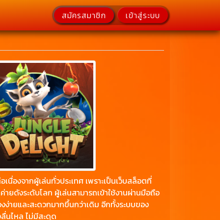
สมัครสมาชิก
เข้าสู่ระบบ
นื่องจากผู้เล่นทั่วประเทศ เพราะเป็นเว็บสล็อตที่
ายดังระดับโลก ผู้เล่นสามารถเข้าใช้งานผ่านมือถือ
องง่ายและสะดวกมากขึ้นกว่าเดิม อีกทั้งระบบของ
ลื่นไหล ไม่มีสะดุด