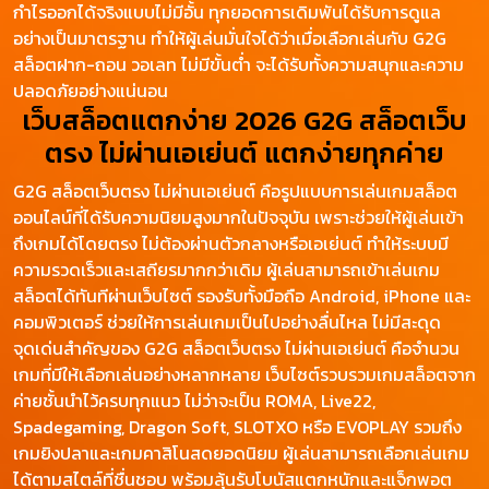
กำไรออกได้จริงแบบไม่มีอั้น ทุกยอดการเดิมพันได้รับการดูแล
อย่างเป็นมาตรฐาน ทำให้ผู้เล่นมั่นใจได้ว่าเมื่อเลือกเล่นกับ G2G
สล็อตฝาก-ถอน วอเลท ไม่มีขั้นต่ำ จะได้รับทั้งความสนุกและความ
ปลอดภัยอย่างแน่นอน
เว็บสล็อตแตกง่าย 2026 G2G สล็อตเว็บ
ตรง ไม่ผ่านเอเย่นต์ แตกง่ายทุกค่าย
G2G สล็อตเว็บตรง ไม่ผ่านเอเย่นต์ คือรูปแบบการเล่นเกมสล็อต
ออนไลน์ที่ได้รับความนิยมสูงมากในปัจจุบัน เพราะช่วยให้ผู้เล่นเข้า
ถึงเกมได้โดยตรง ไม่ต้องผ่านตัวกลางหรือเอเย่นต์ ทำให้ระบบมี
ความรวดเร็วและเสถียรมากกว่าเดิม ผู้เล่นสามารถเข้าเล่นเกม
สล็อตได้ทันทีผ่านเว็บไซต์ รองรับทั้งมือถือ Android, iPhone และ
คอมพิวเตอร์ ช่วยให้การเล่นเกมเป็นไปอย่างลื่นไหล ไม่มีสะดุด
จุดเด่นสำคัญของ G2G สล็อตเว็บตรง ไม่ผ่านเอเย่นต์ คือจำนวน
เกมที่มีให้เลือกเล่นอย่างหลากหลาย เว็บไซต์รวบรวมเกมสล็อตจาก
ค่ายชั้นนำไว้ครบทุกแนว ไม่ว่าจะเป็น ROMA, Live22,
Spadegaming, Dragon Soft, SLOTXO หรือ EVOPLAY รวมถึง
เกมยิงปลาและเกมคาสิโนสดยอดนิยม ผู้เล่นสามารถเลือกเล่นเกม
ได้ตามสไตล์ที่ชื่นชอบ พร้อมลุ้นรับโบนัสแตกหนักและแจ็กพอต