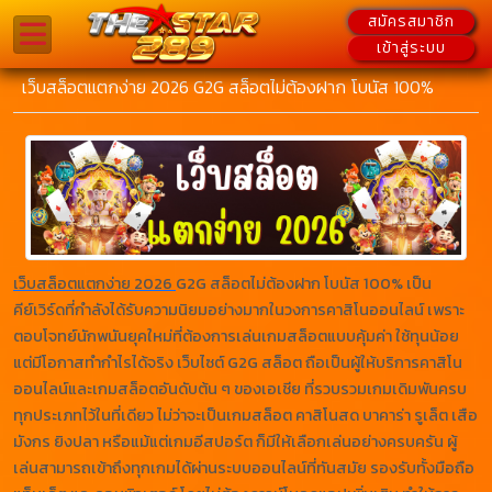
สมัครสมาชิก
เข้าสู่ระบบ
เว็บสล็อตแตกง่าย 2026 G2G สล็อตไม่ต้องฝาก โบนัส 100%
เว็บสล็อตแตกง่าย 2026
G2G สล็อตไม่ต้องฝาก โบนัส 100% เป็น
คีย์เวิร์ดที่กำลังได้รับความนิยมอย่างมากในวงการคาสิโนออนไลน์ เพราะ
ตอบโจทย์นักพนันยุคใหม่ที่ต้องการเล่นเกมสล็อตแบบคุ้มค่า ใช้ทุนน้อย
แต่มีโอกาสทำกำไรได้จริง เว็บไซต์ G2G สล็อต ถือเป็นผู้ให้บริการคาสิโน
ออนไลน์และเกมสล็อตอันดับต้น ๆ ของเอเชีย ที่รวบรวมเกมเดิมพันครบ
ทุกประเภทไว้ในที่เดียว ไม่ว่าจะเป็นเกมสล็อต คาสิโนสด บาคาร่า รูเล็ต เสือ
มังกร ยิงปลา หรือแม้แต่เกมอีสปอร์ต ก็มีให้เลือกเล่นอย่างครบครัน ผู้
เล่นสามารถเข้าถึงทุกเกมได้ผ่านระบบออนไลน์ที่ทันสมัย รองรับทั้งมือถือ