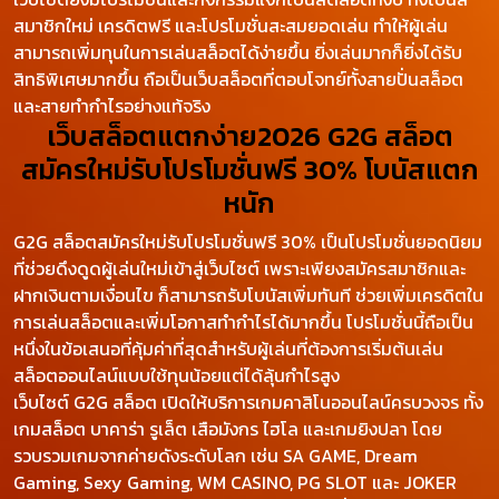
สมาชิกใหม่ เครดิตฟรี และโปรโมชั่นสะสมยอดเล่น ทำให้ผู้เล่น
สามารถเพิ่มทุนในการเล่นสล็อตได้ง่ายขึ้น ยิ่งเล่นมากก็ยิ่งได้รับ
สิทธิพิเศษมากขึ้น ถือเป็นเว็บสล็อตที่ตอบโจทย์ทั้งสายปั่นสล็อต
และสายทำกำไรอย่างแท้จริง
เว็บสล็อตแตกง่าย2026 G2G สล็อต
สมัครใหม่รับโปรโมชั่นฟรี 30% โบนัสแตก
หนัก
G2G สล็อตสมัครใหม่รับโปรโมชั่นฟรี 30% เป็นโปรโมชั่นยอดนิยม
ที่ช่วยดึงดูดผู้เล่นใหม่เข้าสู่เว็บไซต์ เพราะเพียงสมัครสมาชิกและ
ฝากเงินตามเงื่อนไข ก็สามารถรับโบนัสเพิ่มทันที ช่วยเพิ่มเครดิตใน
การเล่นสล็อตและเพิ่มโอกาสทำกำไรได้มากขึ้น โปรโมชั่นนี้ถือเป็น
หนึ่งในข้อเสนอที่คุ้มค่าที่สุดสำหรับผู้เล่นที่ต้องการเริ่มต้นเล่น
สล็อตออนไลน์แบบใช้ทุนน้อยแต่ได้ลุ้นกำไรสูง
เว็บไซต์ G2G สล็อต เปิดให้บริการเกมคาสิโนออนไลน์ครบวงจร ทั้ง
เกมสล็อต บาคาร่า รูเล็ต เสือมังกร ไฮโล และเกมยิงปลา โดย
รวบรวมเกมจากค่ายดังระดับโลก เช่น SA GAME, Dream
Gaming, Sexy Gaming, WM CASINO, PG SLOT และ JOKER